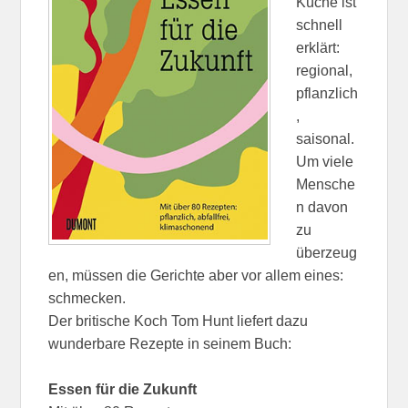
Küche ist
schnell
erklärt:
regional,
pflanzlich
,
saisonal.
Um viele
Mensche
n davon
zu
überzeug
en, müssen die Gerichte aber vor allem eines:
schmecken.
Der britische Koch Tom Hunt liefert dazu
wunderbare Rezepte in seinem Buch:
Essen für die Zukunft